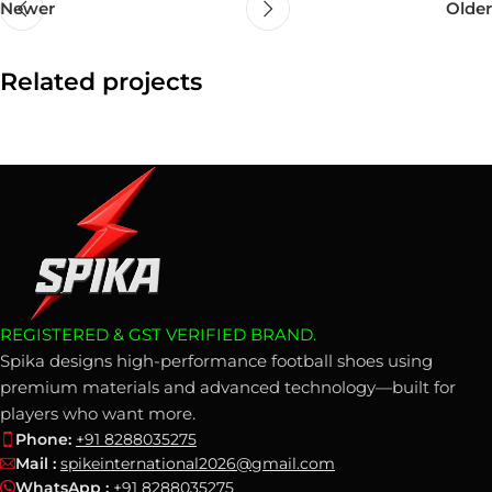
Newer
Older
Related projects
Suspendisse quam at vestibulum
Kitchen
REGISTERED & GST VERIFIED BRAND.
Spika designs high-performance football shoes using
premium materials and advanced technology—built for
players who want more.
Phone:
+91 8288035275
Mail :
spikeinternational2026@gmail.com
WhatsApp :
+91 8288035275