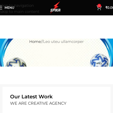
Skip to navigation
0
MENU
₹
0.0
Skip to main content
Home
Leo uteu ullamcorper
Our Latest Work
WE ARE CREATIVE AGENCY